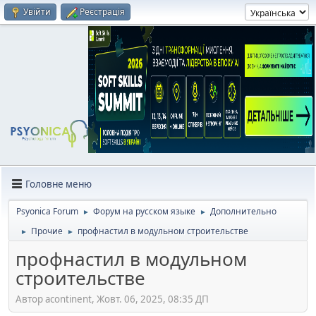
Увійти
Реєстрація
Головне меню
Psyonica Forum
Форум на русском языке
Дополнительно
►
►
Прочие
профнастил в модульном строительстве
►
►
профнастил в модульном
строительстве
Автор acontinent, Жовт. 06, 2025, 08:35 ДП