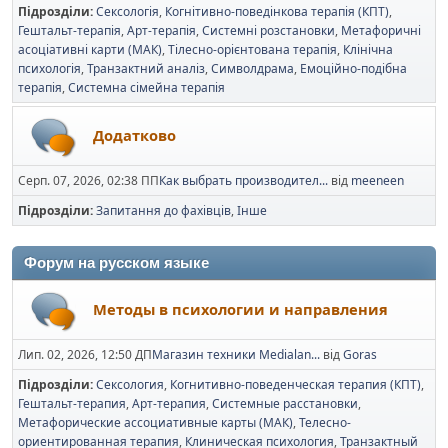
Підрозділи
Сексологія
Когнітивно-поведінкова терапія (КПТ)
Гештальт-терапія
Арт-терапія
Системні розстановки
Метафоричні
асоціативні карти (МАК)
Тілесно-орієнтована терапія
Клінічна
психологія
Транзактний аналіз
Символдрама
Емоційно-подібна
терапія
Системна сімейна терапія
Додатково
Серп. 07, 2026, 02:38 ПП
Как выбрать производител...
від
meeneen
Підрозділи
Запитання до фахівців
Інше
Форум на русском языке
Методы в психологии и направления
Лип. 02, 2026, 12:50 ДП
Магазин техники Medialan...
від
Goras
Підрозділи
Сексология
Когнитивно-поведенческая терапия (КПТ)
Гештальт-терапия
Арт-терапия
Системные расстановки
Метафорические ассоциативные карты (МАК)
Телесно-
ориентированная терапия
Клиническая психология
Транзактный