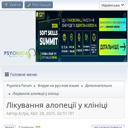
Увійти
Реєстрація
Головне меню
Psyonica Forum
Форум на русском языке
Дополнительно
►
►
Лікування алопеції у клініці
►
Лікування алопеції у клініці
Автор Астра, Квіт. 28, 2025, 02:51 ПП
Сторінок
1
ВНИЗ
ДІЇ КОРИСТУВАЧА