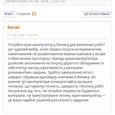
Автор Goras, Січ. 04, 2026, 12:22 ПП
Сторінок
1
ВНИЗ
ДІЇ КОРИСТУВАЧА
Goras
Січ. 04, 2026, 12:22 ПП
Потрібен кран-маніпулятор у Вінниці для вантажних робіт?
Це чудовий вибір, коли справа стосується перевезення,
навантаження чи розвантаження важких вантажів у місцях
з обмеженим простором. Оренда крана-маніпулятора
дозволяє зекономити на покупці дорогого обладнання та
забезпечує високу ефективність у виконанні
різноманітних завдань. Зробіть замовлення легко і
швидко, обравши відповідну компанію в Вінниці. Всі
кранові
тут
маніпулятори оснащені найсучаснішою
технікою, що гарантує точність, швидкість і безпеку робіт.
Незалежно від того, чи потрібно перевезти будівельні
матеріали, чи транспортувати техніку, кран-маніпулятор —
це ваше надійне рішення для кожного завдання.