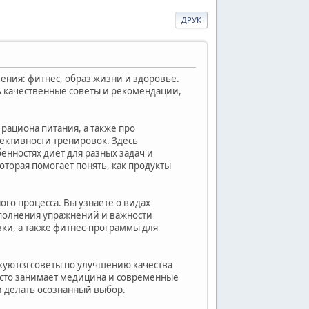
ДРУК
ения: фитнес, образ жизни и здоровье.
ь качественные советы и рекомендации,
рациона питания, а также про
ективности тренировок. Здесь
енностях диет для разных задач и
оторая помогает понять, как продукты
о процесса. Вы узнаете о видах
ыполнения упражнений и важности
зки, а также фитнес-программы для
куются советы по улучшению качества
есто занимает медицина и современные
 делать осознанный выбор.