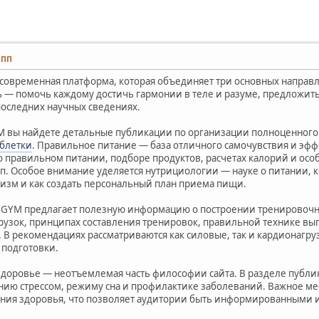
6 ПП
современная платформа, которая объединяет три основных направл
ль — помочь каждому достичь гармонии в теле и разуме, предложит
последних научных сведениях.
M вы найдете детальные публикации по организации полноценного 
аблетки
. Правильное питание — база отличного самочувствия и эфф
о правильном питании, подборе продуктов, расчетах калорий и особ
п. Особое внимание уделяется нутрициологии — науке о питании, к
низм и как создать персональный план приема пищи.
2GYM предлагает полезную информацию о построении тренировочног
рузок, принципах составления тренировок, правильной технике в
 В рекомендациях рассматриваются как силовые, так и кардионагру
 подготовки.
здоровье — неотъемлемая часть философии сайта. В разделе публи
нию стрессом, режиму сна и профилактике заболеваний. Важное м
ния здоровья, что позволяет аудитории быть информированными и