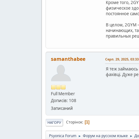
Кроме того, 2G
физическое здо
постоянное сам
В целом, 2GYM —
начинающих, так
правильных реше
samanthabee
Серп. 29, 2025, 03:3
Я теж займаюсь 
фахівці. Дуже р
Full Member
Дописів: 108
Записаний
Сторінок
1
НАГОРУ
Psyonica Forum
Форум на русском языке
До
►
►