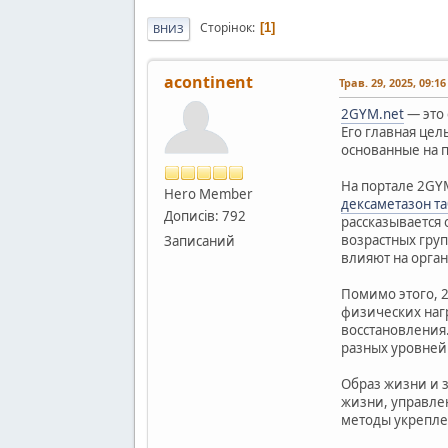
Сторінок
1
ВНИЗ
acontinent
Трав. 29, 2025, 09:1
2GYM.net
— это 
Его главная це
основанные на 
На портале 2GY
Hero Member
дексаметазон т
Дописів: 792
рассказывается 
возрастных груп
Записаний
влияют на орга
Помимо этого, 
физических наг
восстановления.
разных уровней
Образ жизни и 
жизни, управле
методы укрепле