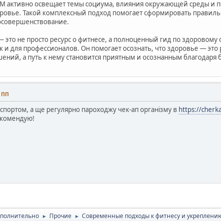
YM активно освещает темы социума, влияния окружающей среды и п
ровье. Такой комплексный подход помогает сформировать правиль
осовершенствование.
 это не просто ресурс о фитнесе, а полноценный гид по здоровому 
 и для профессионалов. Он помогает осознать, что здоровье — это
ний, а путь к нему становится приятным и осознанным благодаря б
3 ПП
спортом, а ще регулярно пароходжу чек-ап організму в
https://cher
екомендую!
полнительно
Прочие
Современные подходы к фитнесу и укреплени
►
►