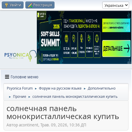
Увійти
Реєстрація
Головне меню
Psyonica Forum
Форум на русском языке
Дополнительно
►
►
Прочие
солнечная панель монокристаллическая купить
►
►
солнечная панель
монокристаллическая купить
Автор acontinent, Трав. 09, 2026, 10:36 ДП