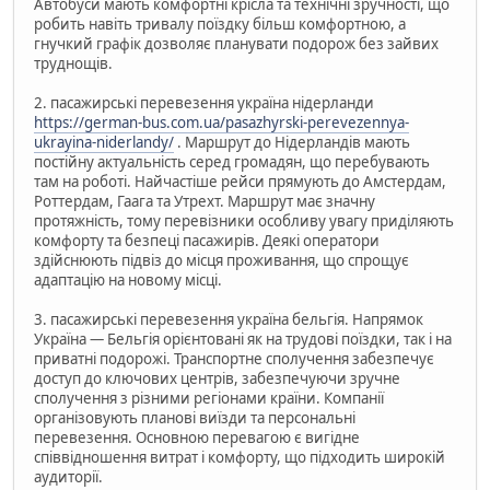
Автобуси мають комфортні крісла та технічні зручності, що
робить навіть тривалу поїздку більш комфортною, а
гнучкий графік дозволяє планувати подорож без зайвих
труднощів.
2. пасажирські перевезення україна нідерланди
https://german-bus.com.ua/pasazhyrski-perevezennya-
ukrayina-niderlandy/
. Маршрут до Нідерландів мають
постійну актуальність серед громадян, що перебувають
там на роботі. Найчастіше рейси прямують до Амстердам,
Роттердам, Гаага та Утрехт. Маршрут має значну
протяжність, тому перевізники особливу увагу приділяють
комфорту та безпеці пасажирів. Деякі оператори
здійснюють підвіз до місця проживання, що спрощує
адаптацію на новому місці.
3. пасажирські перевезення україна бельгія. Напрямок
Україна — Бельгія орієнтовані як на трудові поїздки, так і на
приватні подорожі. Транспортне сполучення забезпечує
доступ до ключових центрів, забезпечуючи зручне
сполучення з різними регіонами країни. Компанії
організовують планові виїзди та персональні
перевезення. Основною перевагою є вигідне
співвідношення витрат і комфорту, що підходить широкій
аудиторії.