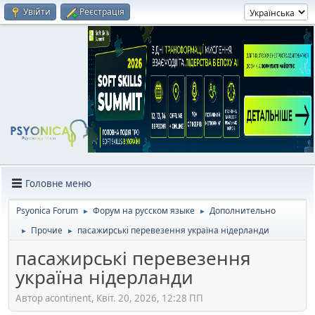
Увійти
Реєстрація
Головне меню
Psyonica Forum
Форум на русском языке
Дополнительно
►
►
Прочие
пасажирські перевезення україна нідерланди
►
►
пасажирські перевезення
україна нідерланди
Автор acontinent, Квіт. 20, 2026, 12:28 ПП