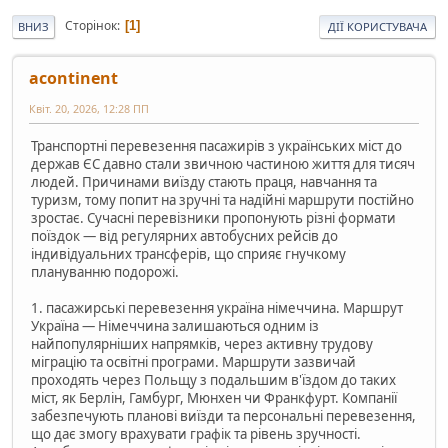
Сторінок
1
ВНИЗ
ДІЇ КОРИСТУВАЧА
acontinent
Квіт. 20, 2026, 12:28 ПП
Транспортні перевезення пасажирів з українських міст до
держав ЄС давно стали звичною частиною життя для тисяч
людей. Причинами виїзду стають праця, навчання та
туризм, тому попит на зручні та надійні маршрути постійно
зростає. Сучасні перевізники пропонують різні формати
поїздок — від регулярних автобусних рейсів до
індивідуальних трансферів, що сприяє гнучкому
плануванню подорожі.
1. пасажирські перевезення україна німеччина. Маршрут
Україна — Німеччина залишаються одним із
найпопулярніших напрямків, через активну трудову
міграцію та освітні програми. Маршрути зазвичай
проходять через Польщу з подальшим в'їздом до таких
міст, як Берлін, Гамбург, Мюнхен чи Франкфурт. Компанії
забезпечують планові виїзди та персональні перевезення,
що дає змогу врахувати графік та рівень зручності.