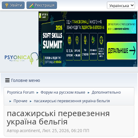
Увійти
Реєстрація
Головне меню
Psyonica Forum
Форум на русском языке
Дополнительно
►
►
Прочие
пасажирські перевезення україна бельгія
►
►
пасажирські перевезення
україна бельгія
Автор acontinent, Лют. 25, 2026, 06:20 ПП