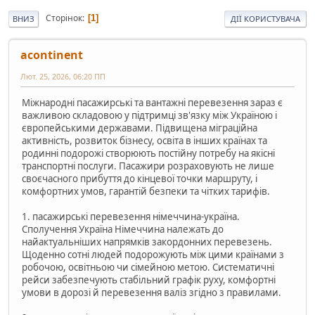
Сторінок
1
ВНИЗ
ДІЇ КОРИСТУВАЧА
acontinent
Лют. 25, 2026, 06:20 ПП
Міжнародні пасажирські та вантажні перевезення зараз є
важливою складовою у підтримці зв'язку між Україною і
європейськими державами. Підвищена міграційна
активність, розвиток бізнесу, освіта в інших країнах та
родинні подорожі створюють постійну потребу на якісні
транспортні послуги. Пасажири розраховують не лише
своєчасного прибуття до кінцевої точки маршруту, і
комфортних умов, гарантій безпеки та чітких тарифів.
1. пасажирські перевезення німеччина-україна.
Сполучення Україна Німеччина належать до
найактуальніших напрямків закордонних перевезень.
Щоденно сотні людей подорожують між цими країнами з
робочою, освітньою чи сімейною метою. Систематичні
рейси забезпечують стабільний графік руху, комфортні
умови в дорозі й перевезення валіз згідно з правилами.