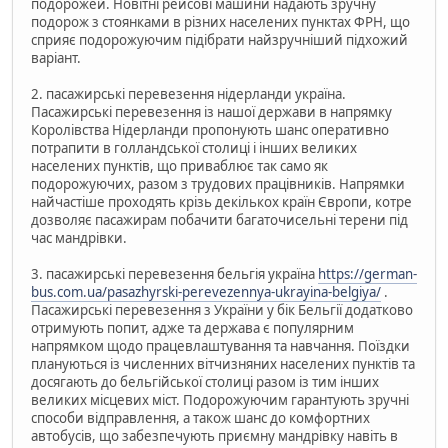
подорожей. Новітні рейсові машини надають зручну
подорож з стоянками в різних населених пунктах ФРН, що
сприяє подорожуючим підібрати найзручніший підхожий
варіант.
2. пасажирські перевезення нідерланди україна.
Пасажирські перевезення із нашої держави в напрямку
Королівства Нідерланди пропонують шанс оперативно
потрапити в голландської столиці і інших великих
населених пунктів, що приваблює так само як
подорожуючих, разом з трудових працівників. Напрямки
найчастіше проходять крізь декількох країн Європи, котре
дозволяє пасажирам побачити багаточисельні терени під
час мандрівки.
3. пасажирські перевезення бельгія україна
https://german-
bus.com.ua/pasazhyrski-perevezennya-ukrayina-belgiya/
.
Пасажирські перевезення з України у бік Бельгії додатково
отримують попит, адже та держава є популярним
напрямком щодо працевлаштування та навчання. Поїздки
плануються із численних вітчизняних населених пунктів та
досягають до бельгійської столиці разом із тим інших
великих місцевих міст. Подорожуючим гарантують зручні
способи відправлення, а також шанс до комфортних
автобусів, що забезпечують приємну мандрівку навіть в