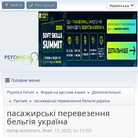
Увійти
Реєстрація
Головне меню
Psyonica Forum
Форум на русском языке
Дополнительно
►
►
Прочие
пасажирські перевезення бельгія україна
►
►
пасажирські перевезення
бельгія україна
Автор acontinent, Жовт. 17, 2025, 01:13 ПП