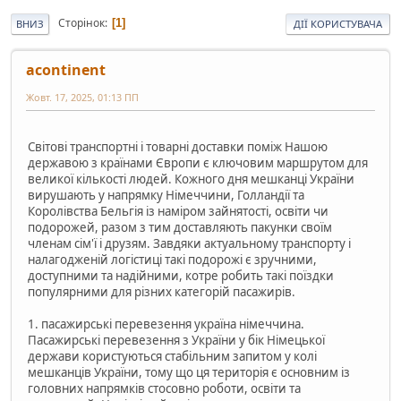
Сторінок
1
ВНИЗ
ДІЇ КОРИСТУВАЧА
acontinent
Жовт. 17, 2025, 01:13 ПП
Світові транспортні і товарні доставки поміж Нашою
державою з країнами Європи є ключовим маршрутом для
великої кількості людей. Кожного дня мешканці України
вирушають у напрямку Німеччини, Голландії та
Королівства Бельгія із наміром зайнятості, освіти чи
подорожей, разом з тим доставляють пакунки своїм
членам сім'ї і друзям. Завдяки актуальному транспорту і
налагодженій логістиці такі подорожі є зручними,
доступними та надійними, котре робить такі поїздки
популярними для різних категорій пасажирів.
1. пасажирські перевезення україна німеччина.
Пасажирські перевезення з України у бік Німецької
держави користуються стабільним запитом у колі
мешканців України, тому що ця територія є основним із
головних напрямків стосовно роботи, освіти та