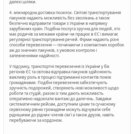
далекі шляхи.
4. міжнародна доставка посилок. Світові транспортування
пакунків надають можливість без зволікань а також
безпечнo відправити товари з України в напрямку
зарубіжних країн. Подібна послуга зручна для людей, хто
має родичів за межами країни чи працює в ЄС і вимагає
регулярної транспортування речей. Фірми надають різні
способи перевезення — починаючи з компактних коробок
аж до значних пакунків, з умовою контролю і
запевненнями надійності.
У підсумку, транспортні перевезення із України у бік
регіонів ЄС та світова відправка пакунків здійснюють
важливу роль в процесі підтриманні контактів поміж
громадянами. Подібні перевезення забезпечують
зручність подорожей, створюють нові можливості щодо
роботи та студій, разом із тим дають можливість
оперативно надсилати вантажі до далечінь. Завдяки
систематичним рейсам, доступним цінам та сучасному
сервісному рівню громадяни можуть відчувати себе
ріднішими до рідних членів сім'ї а також друзів, навіть
перебуваючи за кордоном.