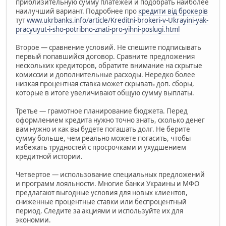
приблизительную сумму платежей и подобрать наиболее
наилучший вариант. Подробнее про
кредити від брокерів
тут
www.ukrbanks.info/article/Kreditni-brokeri-v-Ukrayini-yak-
pracyuyut-i-sho-potribno-znati-pro-yihni-poslugi.html
Второе — сравнение условий. Не спешите подписывать
первый попавшийся договор. Сравните предложения
нескольких кредиторов, обратите внимание на скрытые
комиссии и дополнительные расходы. Нередко более
низкая процентная ставка может скрывать доп. сборы,
которые в итоге увеличивают общую сумму выплаты.
Третье — грамотное планирование бюджета. Перед
оформлением кредита нужно точно знать, сколько денег
вам нужно и как вы будете погашать долг. Не берите
сумму больше, чем реально можете погасить, чтобы
избежать трудностей с просрочками и ухудшением
кредитной истории.
Четвертое — использование специальных предложений
и программ лояльности. Многие банки Украины и МФО
предлагают выгодные условия для новых клиентов,
сниженные процентные ставки или беспроцентный
период. Следите за акциями и используйте их для
экономии.