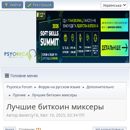
Увійти
Реєстрація
Головне меню
Psyonica Forum
Форум на русском языке
Дополнительно
►
►
Прочие
Лучшие биткоин миксеры
►
►
Лучшие биткоин миксеры
Автор daviercy16, Квіт. 10, 2025, 02:34 ПП
Сторінок
1
ВНИЗ
ДІЇ КОРИСТУВАЧА