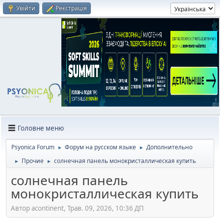
Увійти
Реєстрація
Головне меню
Psyonica Forum
Форум на русском языке
Дополнительно
►
►
Прочие
солнечная панель монокристаллическая купить
►
►
солнечная панель
монокристаллическая купить
Автор acontinent, Трав. 09, 2026, 10:36 ДП