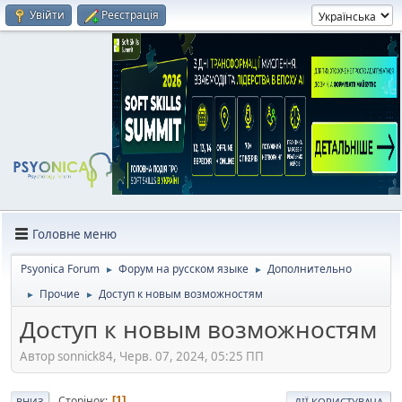
Увійти
Реєстрація
Головне меню
Psyonica Forum
Форум на русском языке
Дополнительно
►
►
Прочие
Доступ к новым возможностям
►
►
Доступ к новым возможностям
Автор sonnick84, Черв. 07, 2024, 05:25 ПП
Сторінок
1
ВНИЗ
ДІЇ КОРИСТУВАЧА