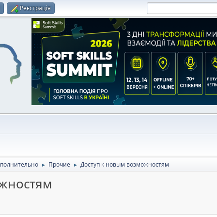
и
Реєстрація
полнительно
Прочие
Доступ к новым возможностям
►
►
ожностям