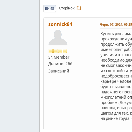
Сторінок
1
ВНИЗ
sonnick84
Черв. 07, 2024, 05:2
Купить диплом.
прохождения уч
продолжить обу
имеет опыт раб
увеличить шанс
Sr. Member
необходимо для 
Дописів: 266
не смог законч
из сложной сит
Записаний
недобросовестн
карьере челове
будет выявлено
надежного пост
многолетний оп
проблем. Докум
навыки, опыт р
шагом для тех,
на рынке труда