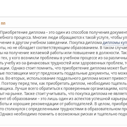
5 ПП
 Приобретение диплома – это один из способов получения докумен
ебного процесса. Многие люди обращаются к такой услуге, чтобы у
чение в другом учебном заведении. Покупка диплома
дипломы куп
оты, но не обладает соответствующим образованием. В таком случ
ы на получение желаемой работы или повышение в должности. Та
тех, у кого возникли проблемы в учебном процессе из-за различны
ить учебу из-за финансовых трудностей или здоровенных проблем, 
уации. Однако стоит помнить, что приобретение диплома может бы
ые поставщики могут предложить поддельные документы, что может
ка. Во-вторых, использование поддельного диплома может привести
. Поэтому перед тем, как приобретать диплом, необходимо тщатель
авщика. Лучше всего обратиться к проверенным организациям, ко
ыт на рынке. Также стоит учитывать, что покупка диплома не явля
ент об образовании – это лишь один из аспектов успешной карьер
аботы и хорошие рекомендации от работодателей. В целом, приоб
 кто столкнулся с определенными трудностями в образовательном п
. Однако необходимо помнить о возможных рисках и тщательно подх