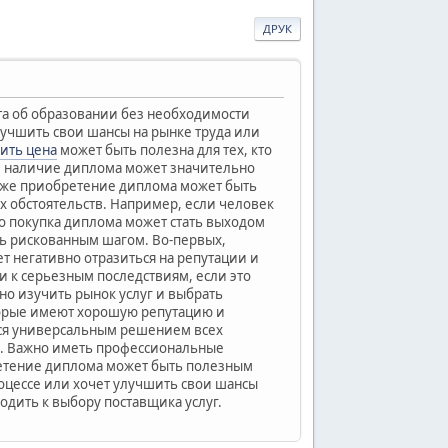
ДРУК
та об образовании без необходимости
лучшить свои шансы на рынке труда или
ить цена
может быть полезна для тех, кто
ае наличие диплома может значительно
кже приобретение диплома может быть
х обстоятельств. Например, если человек
то покупка диплома может стать выходом
ть рискованным шагом. Во-первых,
 негативно отразиться на репутации и
 к серьезным последствиям, если это
но изучить рынок услуг и выбрать
торые имеют хорошую репутацию и
ется универсальным решением всех
ы. Важно иметь профессиональные
ретение диплома может быть полезным
роцессе или хочет улучшить свои шансы
одить к выбору поставщика услуг.