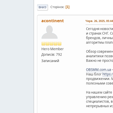
Сторінок
1
ВНИЗ
acontinent
Черв. 26, 2025, 05:4
Сегодня новост
и странах СНГ.
брендов, личных
алгоритмы плат
Hero Member
Обзор современ
Дописів: 792
аналитики позв
Важно не просто
Записаний
OBSMM.com.ua
—
Наш блог
https:
продвижении. М
полезными сове
На нашем сайте 
управлению рек
специалистов, 
непрерывных из