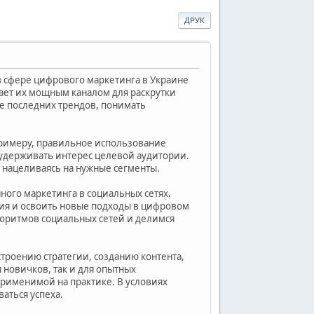
ДРУК
в сфере цифрового маркетинга в Украине
ает их мощным каналом для раскрутки
се последних трендов, понимать
примеру, правильное использование
удерживать интерес целевой аудитории.
, нацеливаясь на нужные сегменты.
ого маркетинга в социальных сетях.
ания и освоить новые подходы в цифровом
оритмов социальных сетей и делимся
строению стратегии, созданию контента,
новичков, так и для опытных
рименимой на практике. В условиях
аться успеха.