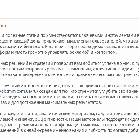
4 ПП
и и полезные статьи по SMM становятся ключевыми инструментами 
 Соцсети каждый день привлекают миллионы пользователей, что дел
 страниц и бизнесов. В данной сфере необходимо оставаться в кур
форм и уметь грамотно управлять рекламой и контентом.
ных решений и стратегий позволит вам добиться успеха в SMM. К 
оляет оптимизировать рекламные кампании, а креативные идеи — 
 создавать интересный контент, но и правильно его распространять
 лучший интернет-источник, охватывающий все аспекты современн
//obsmm.com.ua/ru/
создан для тех, кто стремится углубить свои зн
ы следим за последними трендами, разбираемся в изменениях алг
тами для достижения максимальных результатов.
вы найдете статьи, аналитические материалы, гайды и кейсы по по
ламой и анализу эффективности. Наши материалы подходят как для 
ведь мы стремимся сделать информацию максимально полезной и п
менений в онлайн-среде именно знания и гибкость помогают добив