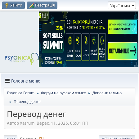
Увійти
Реєстрація
Головне меню
Psyonica Forum
Форум на русском языке
Дополнительно
►
►
Перевод денег
►
Перевод денег
Автор Xasrum, Верес. 11, 2025, 06:01 ПП
Сторінок
1
ВНИЗ
ДІЇ КОРИСТУВАЧА