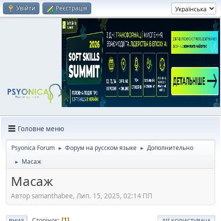
Увійти
Реєстрація
Головне меню
Psyonica Forum
Форум на русском языке
Дополнительно
►
►
Масаж
►
Масаж
Автор samanthabee, Лип. 15, 2025, 02:14 ПП
Сторінок
1
ВНИЗ
ДІЇ КОРИСТУВАЧА