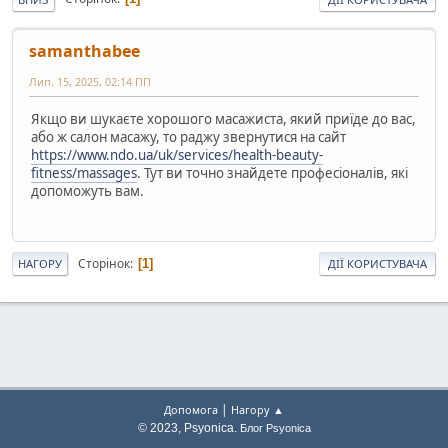
samanthabee
Лип. 15, 2025, 02:14 ПП
Якщо ви шукаєте хорошого масажиста, який приїде до вас,
або ж салон масажу, то раджу звернутися на сайт
https://www.ndo.ua/uk/services/health-beauty-
fitness/massages
. Тут ви точно знайдете професіоналів, які
допоможуть вам.
Сторінок
1
НАГОРУ
ДІЇ КОРИСТУВАЧА
|
Допомога
Нагору ▲
© 2023, Psyonica.
Блог Psyonica