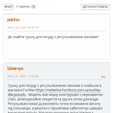
Сторінок
1
ВНИЗ
ДІЇ КОРИСТУВАЧА
JebSin
Жовт. 23, 2025, 05:54 ПП
Де знайти сушку для посуду з регульованими ніжками?
Шевчук
Жовт. 31, 2025, 11:33 ДП
#1
Сушку для посуду з регульованими ніжками я знайшов в
магазині FurMax
https://mebelna-furnitura.com.ua/sushky-
dlia-posudu
. Модель має міцну конструкцію з нержавіючої
сталі, антикорозійне покриття та зручні лотки для води.
Регульовані ніжки дозволяють точно встановити висоту
під стільницю, а решітка з просвітами забезпечує швидке
висихання посуду. Магазин пропонує якісні товари з