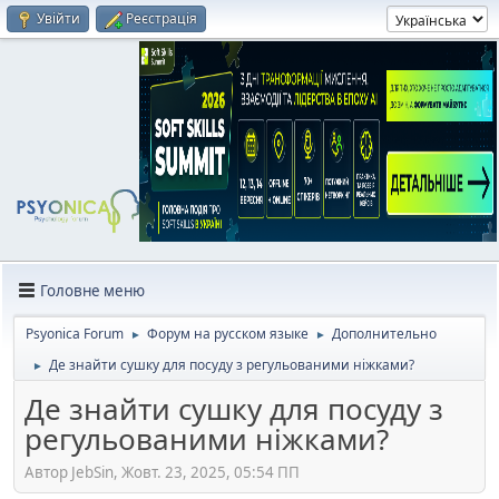
Увійти
Реєстрація
Головне меню
Psyonica Forum
Форум на русском языке
Дополнительно
►
►
Де знайти сушку для посуду з регульованими ніжками?
►
Де знайти сушку для посуду з
регульованими ніжками?
Автор JebSin, Жовт. 23, 2025, 05:54 ПП