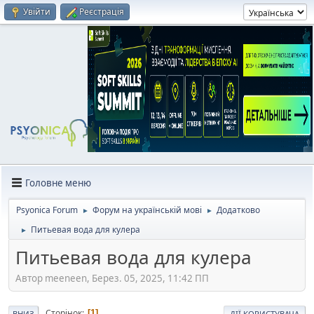
Увійти
Реєстрація
Головне меню
Psyonica Forum
Форум на українській мові
Додатково
►
►
Питьевая вода для кулера
►
Питьевая вода для кулера
Автор meeneen, Берез. 05, 2025, 11:42 ПП
Сторінок
1
ВНИЗ
ДІЇ КОРИСТУВАЧА