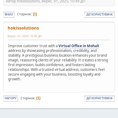
Автор hokissolutions, Верес. 01, 2025, 10:49 ДП
Сторінок
1
ВНИЗ
ДІЇ КОРИСТУВАЧА
hokissolutions
Верес. 01, 2025, 10:49 ДП
Improve customer trust with a
Virtual Office in Mohali
address by showcasing professionalism, credibility, and
stability. A prestigious business location enhances your brand
image, reassuring clients of your reliability. It creates a strong
first impression, builds confidence, and fosters lasting
relationships. With a trusted virtual address, customers feel
secure engaging with your business, boosting loyalty and
growth.
Сторінок
1
НАГОРУ
ДІЇ КОРИСТУВАЧА