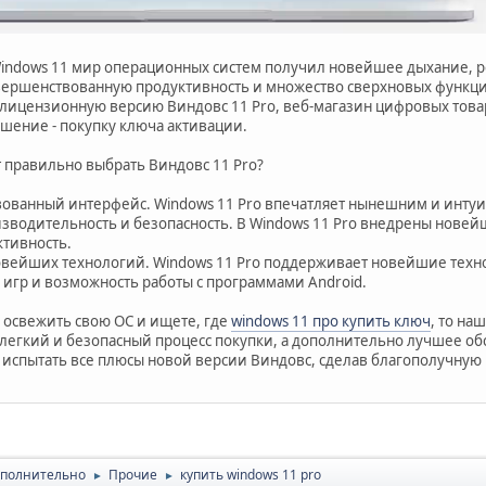
indows 11 мир операционных систем получил новейшее дыхание,
вершенствованную продуктивность и множество сверхновых функций
ь лицензионную версию Виндовс 11 Pro, веб-магазин цифровых тов
ешение - покупку ключа активации.
т правильно выбрать Виндовс 11 Pro?
вованный интерфейс. Windows 11 Pro впечатляет нынешним и инту
изводительность и безопасность. В Windows 11 Pro внедрены нове
тивность.
овейших технологий. Windows 11 Pro поддерживает новейшие технол
 игр и возможность работы с программами Android.
ы освежить свою ОС и ищете, где
windows 11 про купить ключ
, то на
легкий и безопасный процесс покупки, а дополнительно лучшее об
 испытать все плюсы новой версии Виндовс, сделав благополучную 
полнительно
Прочие
купить windows 11 pro
►
►