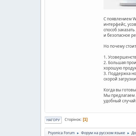
С появлением W
интерфейс, усо
способ заказат
и безопасное р
Но почему стои
1. Усовершенст
2. Большая про
хорошую продук
3. Поддержка н
скорой загрузки
Когда вы готов
Мы предлагаем 
удобный случай
Сторінок
1
НАГОРУ
Psyonica Forum
Форум на русском языке
До
►
►