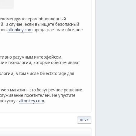
 рекомендуя юзерам обновленный
. В случае, если вы ищете безопасный
аров
altonkey.com
предлагает вам обычное
итивно разумным интерфейсом.
йшие технологии, которые обеспечивают
огии, в том числе DirectStorage для
ш web-магазин - это безупречное решение.
служивание посетителей. Не упустите
покупку с
altonkey.com
.
ДРУК