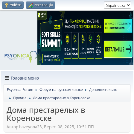
Увійти
Реєстрація
Головне меню
Psyonica Forum
Форум на русском языке
Дополнительно
►
►
Прочие
Дома престарелых в Кореновске
►
►
Дома престарелых в
Кореновске
Автор haveyona23, Верес. 08, 2025, 10:51 ПП