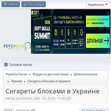
Увійти
Реєстрація
Головне меню
Psyonica Forum
Форум на русском языке
Дополнительно
►
►
Прочие
Сигареты блоками в Украине
►
►
Сигареты блоками в Украине
Автор acontinent, Квіт. 16, 2026, 11:43 ДП
Сторінок
1
ВНИЗ
ДІЇ КОРИСТУВАЧА