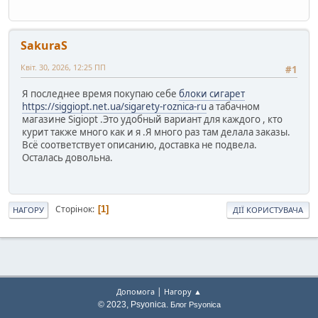
SakuraS
Квіт. 30, 2026, 12:25 ПП
#1
Я последнее время покупаю себе
блоки сигарет
https://siggiopt.net.ua/sigarety-roznica-ru
а табачном
магазине Sigiopt .Это удобный вариант для каждого , кто
курит также много как и я .Я много раз там делала заказы.
Всё соответствует описанию, доставка не подвела.
Осталась довольна.
Сторінок
1
НАГОРУ
ДІЇ КОРИСТУВАЧА
|
Допомога
Нагору ▲
© 2023, Psyonica.
Блог Psyonica