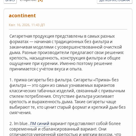
acontinent
Квіт. 16, 2026, 11:43 ДП
Сигаретная продукция представлены в самых разных
форматах — начиная с традиционных без фильтра и
заканчивая моделями с усовершенствованной очисткой
дыма. Разные производители предлагают свои решения:
крепость, насыщенность, конструкция фильтра и общее
ощущение при курении. Именно поэтому решение
принимается с учётом вкуса и опыта.
1. прима сигареты без фильтра. Сигареты «Прима» без
фильтра — это один из самых узнаваемых вариантов
классических табачных изделий, связанный с привычным
стилем потребления. Отсутствие фильтра усиливает
крепость и выраженность дыма. Такие сигареты чаще
выбирают те, кто ценит старый формат и крепкий дым без
смягчения.
2. lm blue.
ЛМ синий
вариант представляют собой более
современный и сбалансированный вариант. Они
отличаются умеренной крепостью и мягким вкусом, что