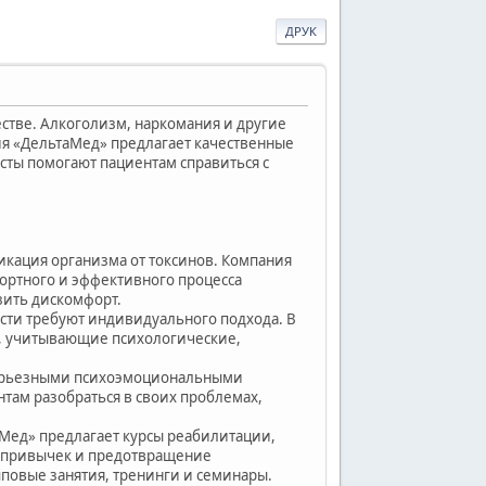
ДРУК
стве. Алкоголизм, наркомания и другие
я «ДельтаМед» предлагает качественные
сты помогают пациентам справиться с
икация организма от токсинов. Компания
ортного и эффективного процесса
зить дискомфорт.
сти требуют индивидуального подхода. В
, учитывающие психологические,
 серьезными психоэмоциональными
там разобраться в своих проблемах,
аМед» предлагает курсы реабилитации,
х привычек и предотвращение
овые занятия, тренинги и семинары.