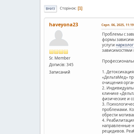
Сторінок
1
ВНИЗ
haveyona23
Серп. 06, 2025, 11:1
Проблемы с зав
формы зависимо
услуги
нарколог
зависимостями 
Sr. Member
Профессиональн
Дописів: 345
1. Детоксикация
Записаний
«ДельтаМед» пр
очищения орган
2. Индивидуаль
клинике «Дельт
физические и с
3. Психологиче
проблемами. Ко
обрести мотива
4. Реабилитаци
направленные н
рецидивов. Реа