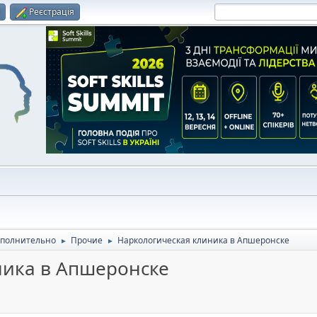
и
Реєстрація
полнительно
Прочие
Наркологическая клиника в Апшеронске
►
►
ника в Апшеронске