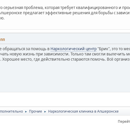
это серьезная проблема, которая требует квалифицированного и пр
Апшеронске предлагает эффективные решения для борьбы с зависи
ию.
4 ПП
е обращаться за помощь в
Наркологический центр
"Брик", это то ме
чать новую жизнь при зависимости. Только там смогли вылечить моег
. Хорошее место, где действительно стараются помочь. Всё органи
полнительно
Прочие
Наркологическая клиника в Апшеронске
►
►
Перейт