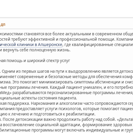
9 ДП
исимостями становятся все более актуальными в современном обще
стей требуют эффективной и профессиональной помощи. Компани
ической клиники в Апшеронске
, где квалифицированные специали
и вернуть себе полноценную жизнь.
ая помощь и широкий спектр услуг
. Одним из первых шагов на пути к выздоровлению является детокс
именяет современные и безопасные методы для обеспечения комф
изма. Это помогает минимизировать симптомы абстиненции и сни
ные программы лечения. Каждый пациент уникален, и его потребно
аМед» разрабатываются персонализированные программы лечения
оциальные аспекты состояния пациента.
ская поддержка. Наркомания и алкоголизм часто сопровождаются
мпания предоставляет услуги психологов, которые помогают пациен
цию к лечению и подготовиться к реабилитации.
я. После детоксикации важно продолжить работу над собой. «Дельт
а восстановление социальной адаптации, формирование здоровы
билитационные программы могут включать индивидуальные и групп