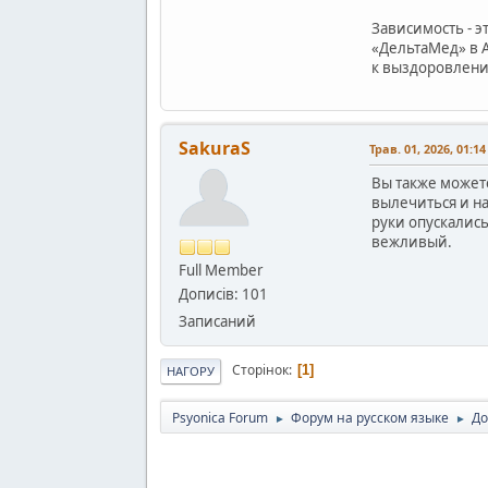
Зависимость - 
«ДельтаМед» в 
к выздоровлен
SakuraS
Трав. 01, 2026, 01:1
Вы также может
вылечиться и на
руки опускались
вежливый.
Full Member
Дописів: 101
Записаний
Сторінок
1
НАГОРУ
Psyonica Forum
Форум на русском языке
До
►
►