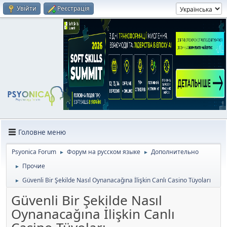
Увійти
Реєстрація
Головне меню
Psyonica Forum
Форум на русском языке
Дополнительно
►
►
Прочие
►
Güvenli Bir Şekilde Nasıl Oynanacağına İlişkin Canlı Casino Tüyoları
►
Güvenli Bir Şekilde Nasıl
Oynanacağına İlişkin Canlı