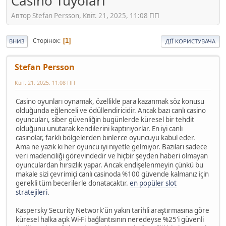
Casino Tüyoları
Автор Stefan Persson, Квіт. 21, 2025, 11:08 ПП
Сторінок
1
ВНИЗ
ДІЇ КОРИСТУВАЧА
Stefan Persson
Квіт. 21, 2025, 11:08 ПП
Casino oyunları oynamak, özellikle para kazanmak söz konusu
olduğunda eğlenceli ve ödüllendiricidir. Ancak bazı canlı casino
oyuncuları, siber güvenliğin bugünlerde küresel bir tehdit
olduğunu unutarak kendilerini kaptırıyorlar. En iyi canlı
casinolar, farklı bölgelerden binlerce oyuncuyu kabul eder.
Ama ne yazık ki her oyuncu iyi niyetle gelmiyor. Bazıları sadece
veri madenciliği görevindedir ve hiçbir şeyden haberi olmayan
oyunculardan hırsızlık yapar. Ancak endişelenmeyin çünkü bu
makale sizi çevrimiçi canlı casinoda %100 güvende kalmanız için
gerekli tüm becerilerle donatacaktır.
en popüler slot
stratejileri
.
Kaspersky Security Network'ün yakın tarihli araştırmasına göre
küresel halka açık Wi-Fi bağlantısının neredeyse %25'i güvenli