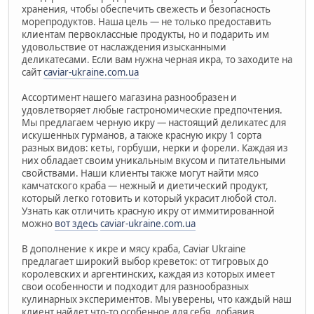
хранения, чтобы обеспечить свежесть и безопасность
морепродуктов. Наша цель — не только предоставить
клиентам первоклассные продукты, но и подарить им
удовольствие от наслаждения изысканными
деликатесами. Если вам нужна черная икра, то заходите на
сайт
caviar-ukraine.com.ua
Ассортимент нашего магазина разнообразен и
удовлетворяет любые гастрономические предпочтения.
Мы предлагаем черную икру — настоящий деликатес для
искушенных гурманов, а также красную икру 1 сорта
разных видов: кеты, горбуши, нерки и форели. Каждая из
них обладает своим уникальным вкусом и питательными
свойствами. Наши клиенты также могут найти мясо
камчатского краба — нежный и диетический продукт,
который легко готовить и который украсит любой стол.
Узнать как отличить красную икру от иммитированной
можно
вот здесь
caviar-ukraine.com.ua
В дополнение к икре и мясу краба, Caviar Ukraine
предлагает широкий выбор креветок: от тигровых до
королевских и аргентинских, каждая из которых имеет
свои особенности и подходит для разнообразных
кулинарных экспериментов. Мы уверены, что каждый наш
клиент найдет что-то особенное для себя, добавив