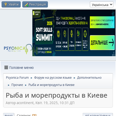
Увійти
Реєстрація
Головне меню
Psyonica Forum
Форум на русском языке
Дополнительно
►
►
Прочие
Рыба и морепродукты в Киеве
►
►
Рыба и морепродукты в Киеве
Автор acontinent, Квіт. 19, 2025, 10:31 ДП
Сторінок
1
ВНИЗ
ДІЇ КОРИСТУВАЧА