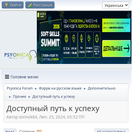
Увійти
Реєстрація
Головне меню
Psyonica Forum
Форум на русском языке
Дополнительно
►
►
Прочие
Доступный путь к успеху
►
►
Доступный путь к успеху
Автор sonnick84, Лип. 25, 2024, 05:52 ПП
Сторінок
1
ВНИЗ
ДІЇ КОРИСТУВАЧА