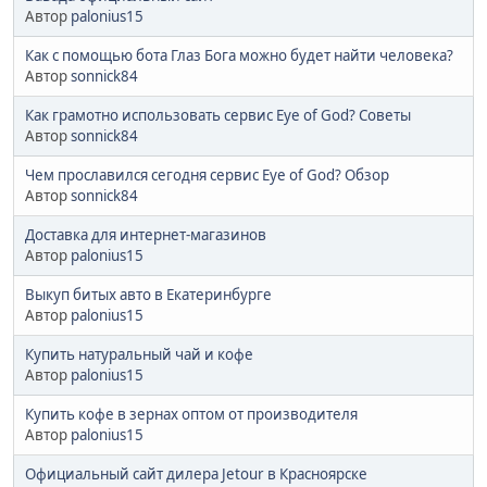
Автор
palonius15
Как с помощью бота Глаз Бога можно будет найти человека?
Автор
sonnick84
Как грамотно использовать сервис Eye of God? Советы
Автор
sonnick84
Чем прославился сегодня сервис Eye of God? Обзор
Автор
sonnick84
Доставка для интернет-магазинов
Автор
palonius15
Выкуп битых авто в Екатеринбурге
Автор
palonius15
Купить натуральный чай и кофе
Автор
palonius15
Купить кофе в зернах оптом от производителя
Автор
palonius15
Официальный сайт дилера Jetour в Красноярске