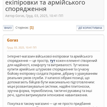
екіпіровки та армійського
спорядження
Автор Goras, Груд. 03, 2025, 10:41 ПП
Сторінок
1
ВНИЗ
ДІЇ КОРИСТУВАЧА
Goras
Груд. 03, 2025, 10:41 ПП
Інтернет-магазин військової екіпіровки та армійського
спорядження — це простір,
тут
кожен елемент створений
для надійності, комфорту та витривалості. Тут можна
купити армійське штурмове спорядження та сучасну
бойову екіпіровку солдата України, дібрану з урахуванням
реальних умов служби. У каталозі зібрані позиції, що
допомагають бійцеві бути максимально підготовленим:
міцні розвантажувальні системи, надійні плитоноски,
зручна форма, термобілизна, тактичні рукавиці та інші
речі, здатні витримувати інтенсивне навантаження.
Покупка в такому магазині — це не просто придбання