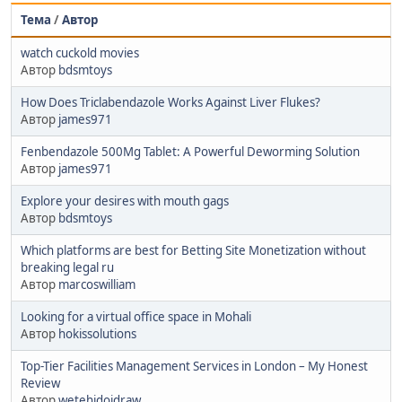
Тема
/
Автор
watch cuckold movies
Автор
bdsmtoys
How Does Triclabendazole Works Against Liver Flukes?
Автор
james971
Fenbendazole 500Mg Tablet: A Powerful Deworming Solution
Автор
james971
Explore your desires with mouth gags
Автор
bdsmtoys
Which platforms are best for Betting Site Monetization without
breaking legal ru
Автор
marcoswilliam
Looking for a virtual office space in Mohali
Автор
hokissolutions
Top-Tier Facilities Management Services in London – My Honest
Review
Автор
wetehidoidraw