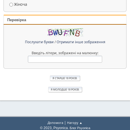
Жіноча
Перевірка
Послухати букви
/
Отримати інше зображення
Введіть літери, зображені на малюнку:
|
Допомога
Нагору ▲
© 2023, Psyonica.
Блог Psyonica