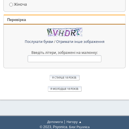
Жіноча
Перевірка
Послухати букви
/
Отримати інше зображення
Введіть літери, зображені на малюнку:
|
Допомога
Нагору ▲
© 2023, Psyonica.
Блог Psyonica