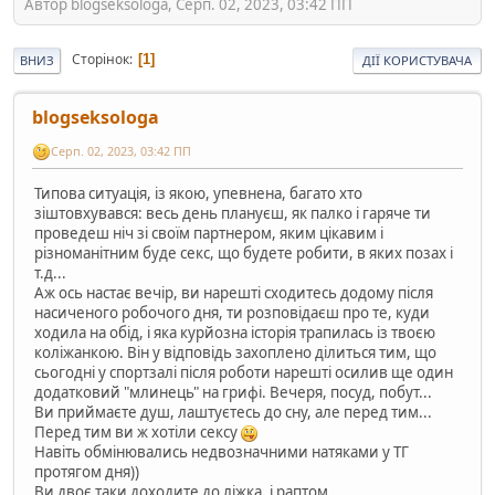
Автор blogseksologa, Серп. 02, 2023, 03:42 ПП
Сторінок
1
ВНИЗ
ДІЇ КОРИСТУВАЧА
blogseksologa
Серп. 02, 2023, 03:42 ПП
Типова ситуація, із якою, упевнена, багато хто
зіштовхувався: весь день плануєш, як палко і гаряче ти
проведеш ніч зі своїм партнером, яким цікавим і
різноманітним буде секс, що будете робити, в яких позах і
т.д...
Аж ось настає вечір, ви нарешті сходитесь додому після
насиченого робочого дня, ти розповідаєш про те, куди
ходила на обід, і яка курйозна історія трапилась із твоєю
коліжанкою. Він у відповідь захоплено ділиться тим, що
сьогодні у спортзалі після роботи нарешті осилив ще один
додатковий "млинець" на грифі. Вечеря, посуд, побут...
Ви приймаєте душ, лаштуєтесь до сну, але перед тим...
Перед тим ви ж хотіли сексу
Навіть обмінювались недвозначними натяками у ТГ
протягом дня))
Ви двоє таки доходите до ліжка, і раптом...