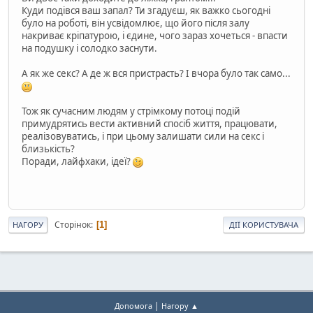
Куди подівся ваш запал? Ти згадуєш, як важко сьогодні
було на роботі, він усвідомлює, що його після залу
накриває кріпатурою, і єдине, чого зараз хочеться - впасти
на подушку і солодко заснути.
А як же секс? А де ж вся пристрасть? І вчора було так само...
Тож як сучасним людям у стрімкому потоці подій
примудрятись вести активний спосіб життя, працювати,
реалізовуватись, і при цьому залишати сили на секс і
близькість?
Поради, лайфхаки, ідеї?
Сторінок
1
НАГОРУ
ДІЇ КОРИСТУВАЧА
|
Допомога
Нагору ▲