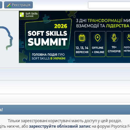
и
Реєстрація
а!
Тільки зареєстровані користувачі мають доступ у цей розділ.
діть нижче, або
зареєструйте обліковий запис
на форумі Psyonica 