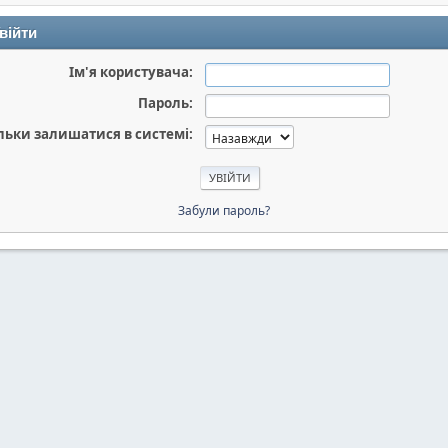
війти
Ім'я користувача:
Пароль:
льки залишатися в системі:
Забули пароль?