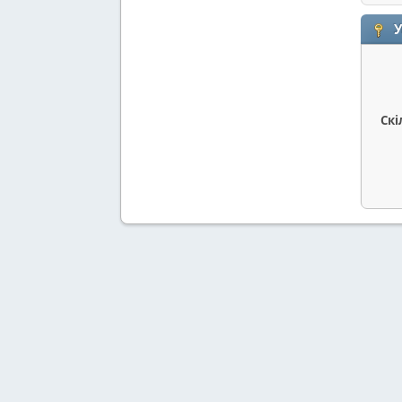
У
Скі