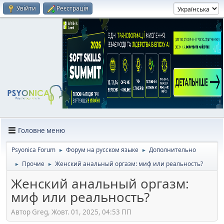
Увійти
Реєстрація
Головне меню
Psyonica Forum
Форум на русском языке
Дополнительно
►
►
Прочие
Женский анальный оргазм: миф или реальность?
►
►
Женский анальный оргазм:
миф или реальность?
Автор Greg, Жовт. 01, 2025, 04:53 ПП