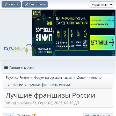
Увійти
Реєстрація
Головне меню
Psyonica Forum
Форум на русском языке
Дополнительно
►
►
Прочие
Лучшие франшизы России
►
►
Лучшие франшизы России
Автор haveyona23, Серп. 02, 2025, 04:12 ДП
Сторінок
1
ВНИЗ
ДІЇ КОРИСТУВАЧА