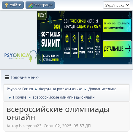
Увійти
Реєстрація
Головне меню
Psyonica Forum
Форум на русском языке
Дополнительно
►
►
Прочие
всероссийские олимпиады онлайн
►
►
всероссийские олимпиады
онлайн
Автор haveyona23, Серп. 02, 2025, 05:57 ДП