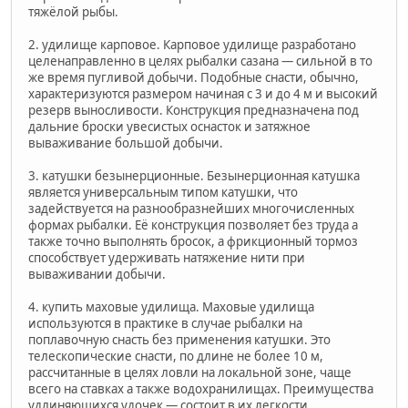
тяжёлой рыбы.
2. удилище карповое. Карповое удилище разработано
целенаправленно в целях рыбалки сазана — сильной в то
же время пугливой добычи. Подобные снасти, обычно,
характеризуются размером начиная с 3 и до 4 м и высокий
резерв выносливости. Конструкция предназначена под
дальние броски увесистых оснасток и затяжное
вываживание большой добычи.
3. катушки безынерционные. Безынерционная катушка
является универсальным типом катушки, что
задействуется на разнообразнейших многочисленных
формах рыбалки. Её конструкция позволяет без труда а
также точно выполнять бросок, а фрикционный тормоз
способствует удерживать натяжение нити при
вываживании добычи.
4. купить маховые удилища. Маховые удилища
используются в практике в случае рыбалки на
поплавочную снасть без применения катушки. Это
телескопические снасти, по длине не более 10 м,
рассчитанные в целях ловли на локальной зоне, чаще
всего на ставках а также водохранилищах. Преимущества
удлиняющихся удочек — состоит в их легкости,