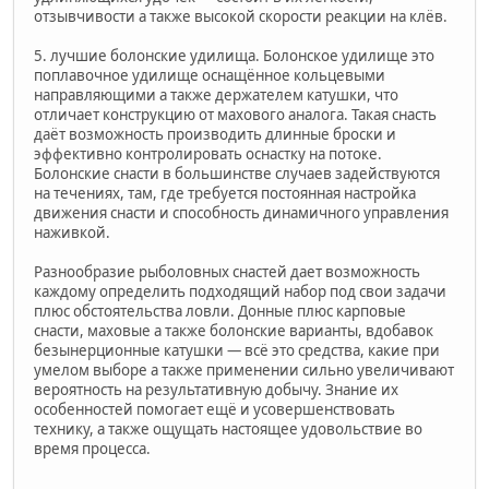
отзывчивости а также высокой скорости реакции на клёв.
5. лучшие болонские удилища. Болонское удилище это
поплавочное удилище оснащённое кольцевыми
направляющими а также держателем катушки, что
отличает конструкцию от махового аналога. Такая снасть
даёт возможность производить длинные броски и
эффективно контролировать оснастку на потоке.
Болонские снасти в большинстве случаев задействуются
на течениях, там, где требуется постоянная настройка
движения снасти и способность динамичного управления
наживкой.
Разнообразие рыболовных снастей дает возможность
каждому определить подходящий набор под свои задачи
плюс обстоятельства ловли. Донные плюс карповые
снасти, маховые а также болонские варианты, вдобавок
безынерционные катушки — всё это средства, какие при
умелом выборе а также применении сильно увеличивают
вероятность на результативную добычу. Знание их
особенностей помогает ещё и усовершенствовать
технику, а также ощущать настоящее удовольствие во
время процесса.