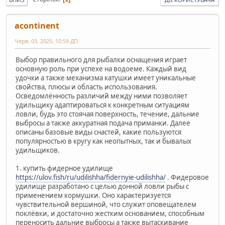
acontinent
Черв. 03, 2025, 10:59 ДП
Выбор правильного для рыбалки оснащения играет
основную роль при успехе на водоеме. Каждый вид
удочки а также механизма катушки имеет уникальные
свойства, плюсы и область использования.
Осведомлённость различий между ними позволяет
удильщику адаптироваться к конкретным ситуациям
ловли, будь это стоячая поверхность, течение, дальние
выбросы а также аккуратная подача приманки. Далее
описаны базовые виды снастей, какие пользуются
популярностью в кругу как неопытных, так и бывалых
удильщиков.
1. купить фидерное удилище
https://ulov.fish/ru/udilishha/fidernyie-udilishha/
. Фидеровое
удилище разработано с целью донной ловли рыбы с
применением кормушки. Оно характеризуется
чувствительной вершиной, что служит оповещателем
поклёвки, и достаточно жестким основанием, способным
переносить дальние выбросы а также вытаскивание