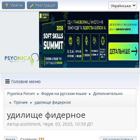
Увійти
Реєстрація
Головне меню
Psyonica Forum
Форум на русском языке
Дополнительно
►
►
Прочие
удилище фидерное
►
►
удилище фидерное
Автор acontinent, Черв. 03, 2025, 10:59 ДП
Сторінок
1
ВНИЗ
ДІЇ КОРИСТУВАЧА