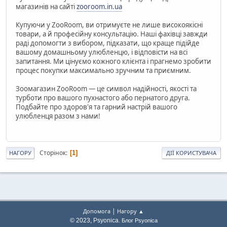
магазинів на сайті
zooroom.in.ua
Купуючи у ZooRoom, ви отримуєте не лише високоякісні
товари, а й професійну консультацію. Наші фахівці завжди
раді допомогти з вибором, підказати, що краще підійде
вашому домашньому улюбленцю, і відповісти на всі
запитання. Ми цінуємо кожного клієнта і прагнемо зробити
процес покупки максимально зручним та приємним.
Зоомагазин ZooRoom — це символ надійності, якості та
турботи про вашого пухнастого або пернатого друга.
Подбайте про здоров'я та гарний настрій вашого
улюбленця разом з нами!
Сторінок
1
НАГОРУ
ДІЇ КОРИСТУВАЧА
|
Допомога
Нагору ▲
© 2023, Psyonica.
Блог Psyonica