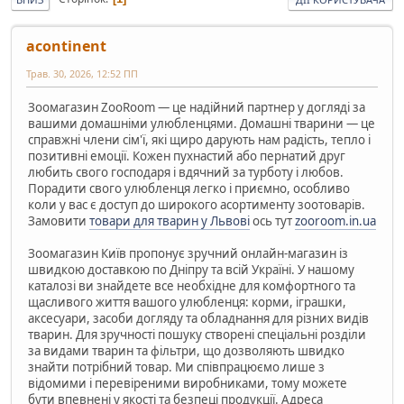
acontinent
Трав. 30, 2026, 12:52 ПП
Зоомагазин ZooRoom — це надійний партнер у догляді за
вашими домашніми улюбленцями. Домашні тварини — це
справжні члени сім'ї, які щиро дарують нам радість, тепло і
позитивні емоції. Кожен пухнастий або пернатий друг
любить свого господаря і вдячний за турботу і любов.
Порадити свого улюбленця легко і приємно, особливо
коли у вас є доступ до широкого асортименту зоотоварів.
Замовити
товари для тварин у Львові
ось тут
zooroom.in.ua
Зоомагазин Київ пропонує зручний онлайн-магазин із
швидкою доставкою по Дніпру та всій Україні. У нашому
каталозі ви знайдете все необхідне для комфортного та
щасливого життя вашого улюбленця: корми, іграшки,
аксесуари, засоби догляду та обладнання для різних видів
тварин. Для зручності пошуку створені спеціальні розділи
за видами тварин та фільтри, що дозволяють швидко
знайти потрібний товар. Ми співпрацюємо лише з
відомими і перевіреними виробниками, тому можете
бути впевнені у якості та безпеці продукції. Адреса