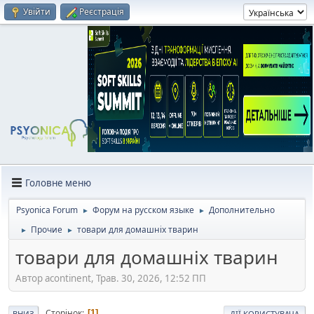
Увійти
Реєстрація
Головне меню
Psyonica Forum
Форум на русском языке
Дополнительно
►
►
Прочие
товари для домашніх тварин
►
►
товари для домашніх тварин
Автор acontinent, Трав. 30, 2026, 12:52 ПП
Сторінок
1
ВНИЗ
ДІЇ КОРИСТУВАЧА