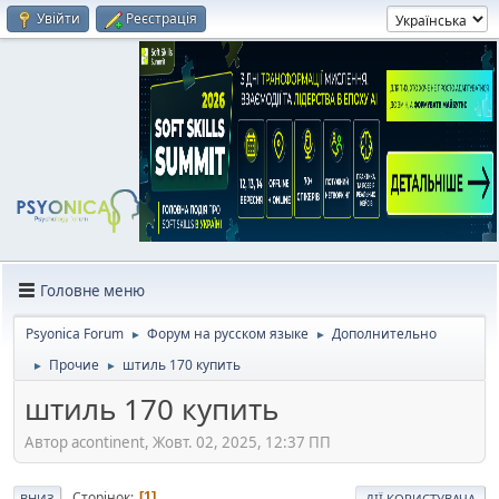
Увійти
Реєстрація
Головне меню
Psyonica Forum
Форум на русском языке
Дополнительно
►
►
Прочие
штиль 170 купить
►
►
штиль 170 купить
Автор acontinent, Жовт. 02, 2025, 12:37 ПП
Сторінок
1
ВНИЗ
ДІЇ КОРИСТУВАЧА