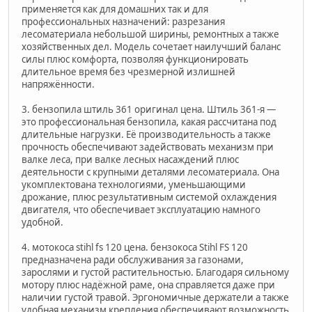
применяется как для домашних так и для
профессиональных назначений: разрезания
лесоматериала небольшой ширины, ремонтных а также
хозяйственных дел. Модель сочетает наилучший баланс
силы плюс комфорта, позволяя функционировать
длительное время без чрезмерной излишней
напряжённости.
3. бензопила штиль 361 оригинал цена. Штиль 361-я —
это профессиональная бензопила, какая рассчитана под
длительные нагрузки. Её производительность а также
прочность обеспечивают задействовать механизм при
валке леса, при валке лесных насаждений плюс
деятельности с крупными деталями лесоматериала. Она
укомплектована технологиями, уменьшающими
дрожание, плюс результативным системой охлаждения
двигателя, что обеспечивает эксплуатацию намного
удобной.
4. мотокоса stihl fs 120 цена. бензокоса Stihl FS 120
предназначена ради обслуживания за газонами,
зарослями и густой растительностью. Благодаря сильному
мотору плюс надёжной раме, она справляется даже при
наличии густой травой. Эргономичные держатели а также
удобная механизм крепления обеспечивают возможность