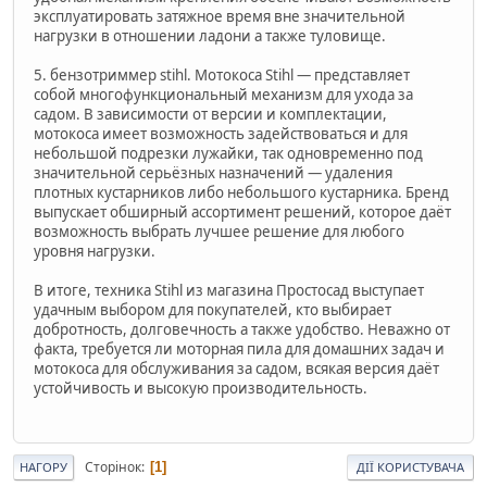
эксплуатировать затяжное время вне значительной
нагрузки в отношении ладони а также туловище.
5. бензотриммер stihl. Мотокоса Stihl — представляет
собой многофункциональный механизм для ухода за
садом. В зависимости от версии и комплектации,
мотокоса имеет возможность задействоваться и для
небольшой подрезки лужайки, так одновременно под
значительной серьёзных назначений — удаления
плотных кустарников либо небольшого кустарника. Бренд
выпускает обширный ассортимент решений, которое даёт
возможность выбрать лучшее решение для любого
уровня нагрузки.
В итоге, техника Stihl из магазина Простосад выступает
удачным выбором для покупателей, кто выбирает
добротность, долговечность а также удобство. Неважно от
факта, требуется ли моторная пила для домашних задач и
мотокоса для обслуживания за садом, всякая версия даёт
устойчивость и высокую производительность.
Сторінок
1
НАГОРУ
ДІЇ КОРИСТУВАЧА