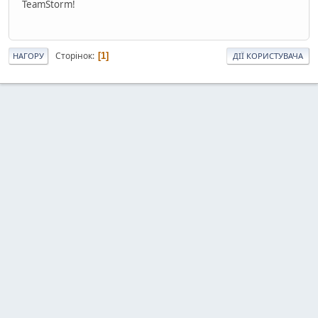
TeamStorm!
Сторінок
1
НАГОРУ
ДІЇ КОРИСТУВАЧА