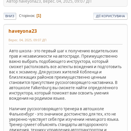
Автор haveyona23, Верес. 04, 2025, 09:07 ДП
Сторінок
1
ВНИЗ
ДІЇ КОРИСТУВАЧА
haveyona23
Верес. 04, 2025, 09:07 ДП
Авто школа - это первый шаг к получению водительских
прав и независимости на автостраде. Преимущественно
важно выбрать подобающего инструктора, который
сможет растолковать все аспекты вождения и подготовить
вас к экзамену. Для русских жителей Кобленца и
близлежащих районов преимущественно ценным
становится присутствие русскоговорящего наставника. В
автошколе Falkenburg вы сможете найти определённого
инструктора, который поможет вам освоить умения
вождения на родимом языке.
Наличие русскоговорящего тренера в автошколе
Фалькенбург - это значимое достоинство для тех, кто не
уверенно чувствует себя при изучении немецкого языка.
Тренер сумеет объяснять стандарты автодорожного
движения, технику управления автотранспортом и