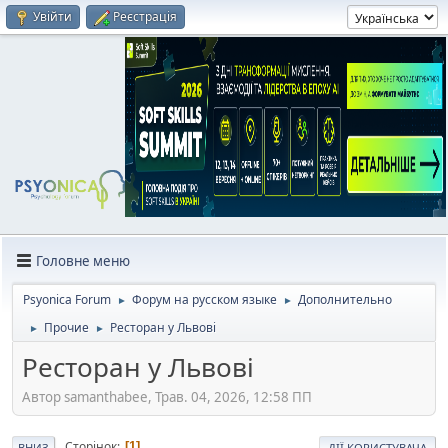
Увійти
Реєстрація
Головне меню
Psyonica Forum
Форум на русском языке
Дополнительно
►
►
Прочие
Ресторан у Львові
►
►
Ресторан у Львові
Автор samanthabee, Трав. 04, 2026, 12:58 ПП
Сторінок
1
ВНИЗ
ДІЇ КОРИСТУВАЧА