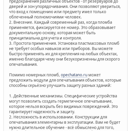
предохранения различных объектов - от резервуаров до
дверей и зон упорядочивания. Они позволяют увериться,
что вход к помещению или предмету имел только
облеченный полномочиями человек.
2. Внесение. Каждый современный раз, когда пломба
применяется, фиксируется ее номер. Это образовывает
документальную основу, которая может быть
принципиальна для учета и контроля.
3. Простота применения. Установка пластмассовых пломб
не требует особых навыков или приборов. Вы можете
быстро применять их для крепления на любых объектах,
именно благодаря чему они безукоризненны для скорого
опечатывания.
Помимо номерных пломб,
opechatano.ru
может
предложить модули для опечатывания объектов, которые
способны серьёзно улучшить защиту разных зданий:
1. Действенные механизмы. Специфические устройства
могут позволить создать герметичное опечатывание,
которое нельзя вскрыть без видимых повреждений. Это
гарантирует надежность и защиту.
2. Несложность в использовании. Конструкции для
опечатывания элементарны в эксплуатации. Вам не будет
нужно длительное обучение - всё обмыслено для того,