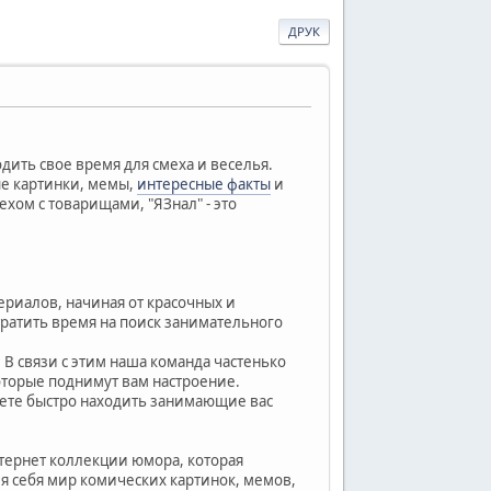
ДРУК
дить свое время для смеха и веселья.
ые картинки, мемы,
интересные факты
и
ехом с товарищами, "ЯЗнал" - это
ериалов, начиная от красочных и
ратить время на поиск занимательного
В связи с этим наша команда частенько
оторые поднимут вам настроение.
ете быстро находить занимающие вас
интернет коллекции юмора, которая
я себя мир комических картинок, мемов,