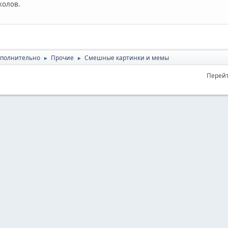
колов.
полнительно
Прочие
Смешные картинки и мемы
►
►
Перейт