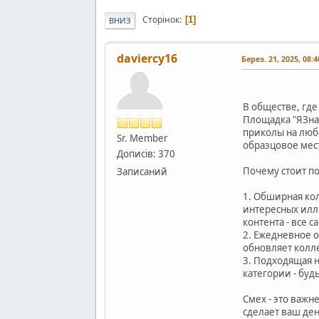
Сторінок
1
ВНИЗ
daviercy16
Берез. 21, 2025, 08:
В обществе, где
Площадка "ЯЗна
приколы на любо
Sr. Member
образцовое мест
Дописів: 370
Почему стоит п
Записаний
1. Обширная кол
интересных илл
контента - все 
2. Ежедневное 
обновляет колл
3. Подходящая 
категории - буд
Смех - это важн
сделает ваш ден