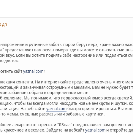
40 ДП
 напряжение и рутинные заботы порой берут верх, кране важно нахо
л" предоставляет вам океан юмора, где вы можете отыскать смешн
й вкус. Если вы хотите поднять себе настроение или поделиться см
о для вас.
осетить сайт
yaznal.com
?
лекция контента. На интернет-сайте представлено очень много мат
юстраций и заканчивая остроумными мемами. Вам не нужно будет т
самое забавное собрано в определенном месте.
обновление. Мы понимаем, что первоклассный юмор всегда свежий. 
екцию, чтобы вы всегда могли находить новые анекдоты и шутки, к
навигация. На веб-сайте
yaznal.com
быстро ориентироваться. Вы мож
ь то мемы, смешные рассказы или забавные картинки.
ейшее лекарство от стресса, и "ЯЗнал" предоставляет вам доступ к 
ь красочнее и веселее. Зайдите на вебсайт
yaznal.com
и откройте дл