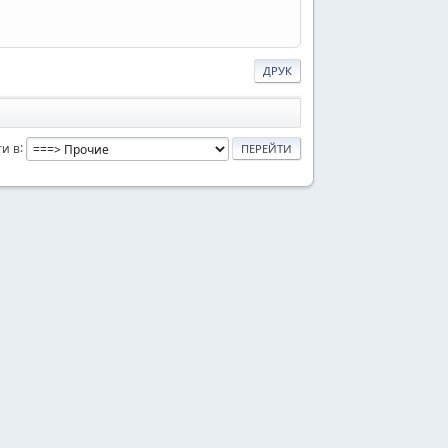
ДРУК
и в