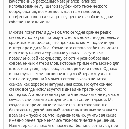
качественных расходных материалов, а так же
использование лучшего зарубежного технического
оборудования, возможность дает нам недорого,
профессионально и быстро осуществить любые задачи
собственного клиента.
Многие покупатели думают, что сегодня крайне редко
стекло используют, потому что есть множество дешевых и
красивых материалов, что прекрасно могут подойти для
интерьера и дизайна. Кроме того стекло разбиться может
и по итогу нанести серьезные увечья. По сути все
правильно, сейчас существуют сотни разнообразных
современных материалов, которые применить можно для
штор, фартуков, перегородок, дверей или полок. Однако
в том случае, если поговорите с дизайнерами, узнаете,
что на сегодняшний момент стекло высоко ценится,
скажем как дерево и натуральная кожа. По сути сейчас
стекло всегда используется в дизайне престижного
коттеджа. А относительно увечий переживать не нужно, в
случае если решите сотрудничать с нашей фирмой. Мы
создаем современные типы стекла, что совершенно
безопасны! Другой важный нюанс: винтажные зеркала со
временем тускнеют, что неудивительно, учитывая какие
именно ранее применялись технологические решения.
Наши зеркала спокойно прослужат больше сотни лет, при