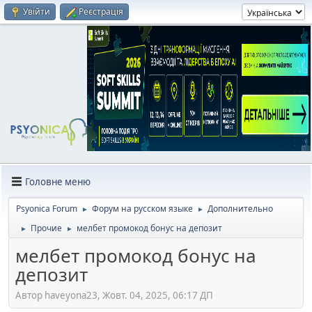
Увійти
Реєстрація
Головне меню
Psyonica Forum
Форум на русском языке
Дополнительно
►
►
Прочие
мелбет промокод бонус на депозит
►
►
мелбет промокод бонус на
депозит
Автор haveyona23, Жовт. 04, 2025, 06:17 ДП