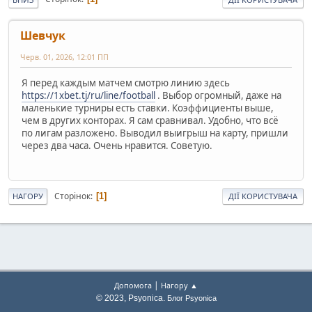
Шевчук
Черв. 01, 2026, 12:01 ПП
Я перед каждым матчем смотрю линию здесь
https://1xbet.tj/ru/line/football
. Выбор огромный, даже на
маленькие турниры есть ставки. Коэффициенты выше,
чем в других конторах. Я сам сравнивал. Удобно, что всё
по лигам разложено. Выводил выигрыш на карту, пришли
через два часа. Очень нравится. Советую.
Сторінок
1
НАГОРУ
ДІЇ КОРИСТУВАЧА
|
Допомога
Нагору ▲
© 2023, Psyonica.
Блог Psyonica