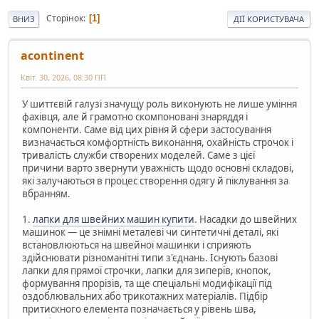
Сторінок
1
ВНИЗ
ДІЇ КОРИСТУВАЧА
acontinent
Квіт. 30, 2026, 08:30 ПП
У шиттєвій галузі значущу роль виконують не лише уміння
фахівця, але й грамотно скомпоновані знаряддя і
компоненти. Саме від цих рівня й сфери застосування
визначається комфортність виконання, охайність строчок і
тривалість служби створених моделей. Саме з цієї
причини варто звернути уважність щодо основні складові,
які залучаються в процес створення одягу й піклування за
вбранням.
1.
лапки для швейних машин купити
. Насадки до швейних
машинок — це знімні металеві чи синтетичні деталі, які
встановлюються на швейної машинки і сприяють
здійснювати різноманітні типи з'єднань. Існують базові
лапки для прямої строчки, лапки для зиперів, кнопок,
формування прорізів, та ще спеціальні модифікації під
оздоблювальних або трикотажних матеріалів. Підбір
притискного елемента позначається у рівень шва,