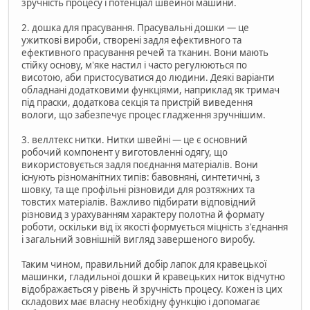
зручність процесу і потенціал швейної машини.
2. дошка для прасування. Прасувальні дошки — це
ужиткові вироби, створені задля ефективного та
ефективного прасування речей та тканин. Вони мають
стійку основу, м'яке настил і часто регулюються по
висотою, аби пристосуватися до людини. Деякі варіанти
обладнані додатковими функціями, наприклад як тримач
під праски, додаткова секція та пристрій виведення
вологи, що забезпечує процес гладження зручнішим.
3. веллтекс нитки. Нитки швейні — це є основний
робочий компонент у виготовленні одягу, що
використовується задля поєднання матеріалів. Вони
існують різноманітних типів: бавовняні, синтетичні, з
шовку, та ще профільні різновиди для розтяжних та
товстих матеріалів. Важливо підбирати відповідний
різновид з урахуванням характеру полотна й формату
роботи, оскільки від їх якості формується міцність з'єднання
і загальний зовнішній вигляд завершеного виробу.
Таким чином, правильний добір лапок для кравецької
машинки, гладильної дошки й кравецьких ниток відчутно
відображається у рівень й зручність процесу. Кожен із цих
складових має власну необхідну функцію і допомагає