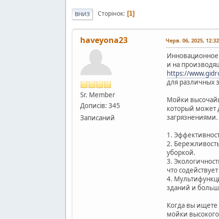
Сторінок
1
ВНИЗ
haveyona23
Черв. 06, 2025, 12:3
Инновационное м
и на производя
https://www.gidr
для различных з
Sr. Member
Мойки высочайш
Дописів: 345
который может 
загрязнениями.
Записаний
1. Эффективнос
2. Бережливость
уборкой.
3. Экологичнос
что содействует
4. Мультифункц
зданий и больш
Когда вы ищете
мойки высокого