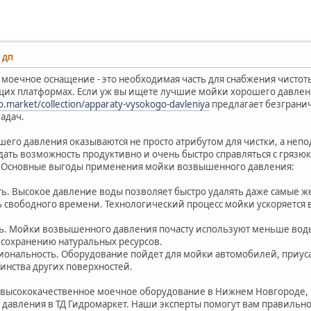
2 ДП
оечное оснащение - это необходимая часть для снабжения чистоты 
щих платформах. Если уж вы ищете лучшие мойки хорошего давлен
o.market/collection/apparaty-vysokogo-davleniya
предлагает безграни
адач.
его давления оказываются не просто атрибутом для чистки, а неп
дать возможность продуктивно и очень быстро справляться с грязю
 Основные выгоды применения мойки возвышенного давления:
ть. Высокое давление воды позволяет быстро удалять даже самые ж
 свободного времени. Технологический процесс мойки ускоряется в
ть. Мойки возвышенного давления почасту используют меньше вод
 сохранению натуральных ресурсов.
иональность. Оборудование пойдет для мойки автомобилей, приуса
инства других поверхностей.
 высококачественное моечное оборудование в Нижнем Новгороде,
 давления в ТД Гидромаркет. Наши эксперты помогут вам правиль